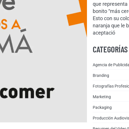
que representa 
bonito “más cer
Esto con su colo
naranja que le 
aceptació
CATEGORÍAS
Agencia de Publicid
Branding
Fotografías Profesi
Marketing
Packaging
Producción Audiovi
Resumen del Video 