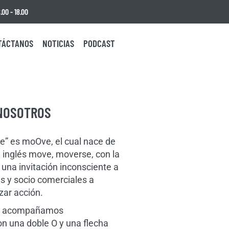
00 - 18.00
TÁCTANOS
NOTICIAS
PODCAST
NOSOTROS
” es moOve, el cual nace de
l inglés move, moverse, con la
na invitación inconsciente a
es y socio comerciales a
izar acción.
lo acompañamos
n una doble O y una flecha