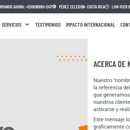
AMANOS AHORA: +(506)8990-2471
PÉREZ ZELEDÓN- COSTA RICA
LUN-VIER 8.
SERVICIOS
TESTIMONIOS
IMPACTO INTERNACIONAL
CON
ACERCA DE 
Nuestro “nombre
la referencia de
que generamos u
nuestros client
activarse y real
Este mensaje 
gráficamente co