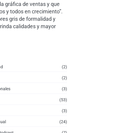
la gráfica de ventas y que
os y todos en crecimiento”.
res gris de formalidad y
brinda calidades y mayor
ad
(2)
(2)
onales
(3)
(53)
(3)
sual
(24)
Podcast
(7)