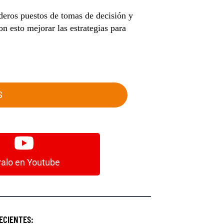
deros puestos de tomas de decisión y
n esto mejorar las estrategias para
S
MOS DE MARKETING Y
ralo en Youtube
PUBLICIDAD
ECIENTES: